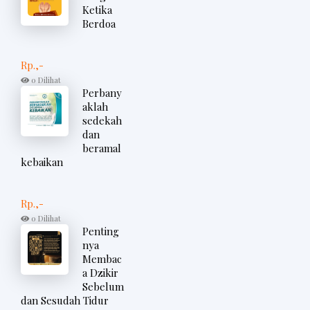
Ketika
Berdoa
Rp.,-
0 Dilihat
Perbany
aklah
sedekah
dan
beramal
kebaikan
Rp.,-
0 Dilihat
Penting
nya
Membac
a Dzikir
Sebelum
dan Sesudah Tidur