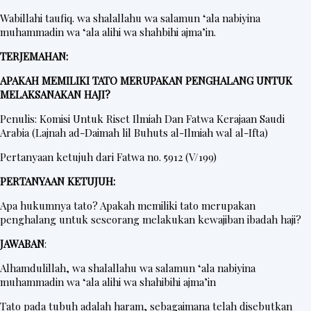
Wabillahi taufiq. wa shalallahu wa salamun ‘ala nabiyina
muhammadin wa ‘ala alihi wa shahbihi ajma’in.
TERJEMAHAN:
APAKAH MEMILIKI TATO MERUPAKAN PENGHALANG UNTUK
MELAKSANAKAN HAJI?
Penulis: Komisi Untuk Riset Ilmiah Dan Fatwa Kerajaan Saudi
Arabia (Lajnah ad-Daimah lil Buhuts al-Ilmiah wal al-Ifta)
Pertanyaan ketujuh dari Fatwa no. 5912 (V/199)
PERTANYAAN KETUJUH:
Apa hukumnya tato? Apakah memiliki tato merupakan
penghalang untuk seseorang melakukan kewajiban ibadah haji?
JAWABAN
:
Alhamdulillah, wa shalallahu wa salamun ‘ala nabiyina
muhammadin wa ‘ala alihi wa shahibihi ajma’in
Tato pada tubuh adalah haram, sebagaimana telah disebutkan