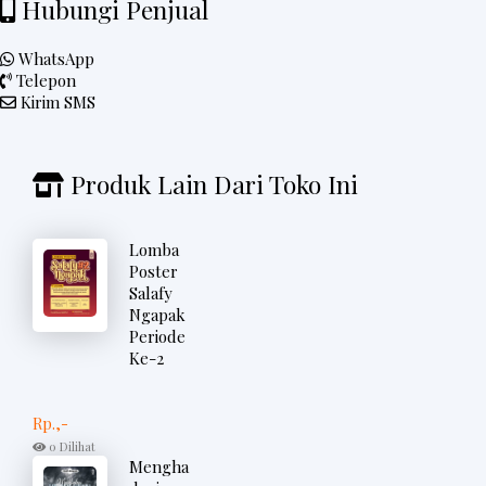
Hubungi Penjual
WhatsApp
Telepon
Kirim SMS
Produk Lain Dari Toko Ini
Lomba
Poster
Salafy
Ngapak
Periode
Ke-2
Rp.,-
0 Dilihat
Mengha