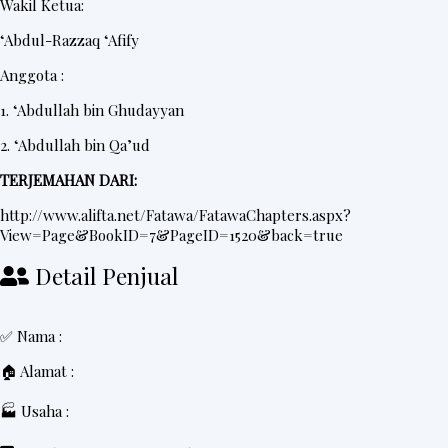
Wakil Ketua:
‘Abdul-Razzaq ‘Afify
Anggota :
1. ‘Abdullah bin Ghudayyan
2. ‘Abdullah bin Qa’ud
TERJEMAHAN DARI:
http://www.alifta.net/Fatawa/FatawaChapters.aspx?
View=Page&BookID=7&PageID=1520&back=true
Detail Penjual
✅ Nama :
🏠 Alamat :
🏭 Usaha :