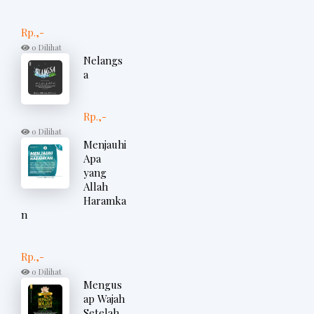
Rp.,-
0 Dilihat
Nelangs
a
Rp.,-
0 Dilihat
Menjauhi
Apa
yang
Allah
Haramka
n
Rp.,-
0 Dilihat
Mengus
ap Wajah
Setelah