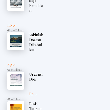
dapi
Kesulita
n
Rp.,-
216 Dilihat
Yakinlah
Doamu
Dikabul
kan
Rp.,-
0 Dilihat
Urgensi
Doa
Rp.,-
0 Dilihat
Posisi
Tangan