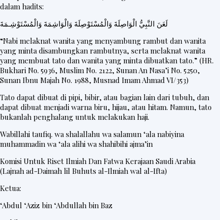
dalam hadits:
لَعَنَ النَّبِيُّ الْوَاصِلَةَ وَالْمُسْتَوْصِلَةَ وَالْوَاشِمَةَ وَالْمُسْتَوْشِـمَةَ
“Nabi melaknat wanita yang menyambung rambut dan wanita
yang minta disambungkan rambutnya, serta melaknat wanita
yang membuat tato dan wanita yang minta dibuatkan tato.” (HR.
Bukhari No. 5936, Muslim No. 2122, Sunan An Nasa’i No. 5250,
Sunan Ibnu Majah No. 1988, Musnad Imam Ahmad VI/353)
Tato dapat dibuat di pipi, bibir, atau bagian lain dari tubuh, dan
dapat dibuat menjadi warna biru, hijau, atau hitam. Namun, tato
bukanlah penghalang untuk melakukan haji.
Wabillahi taufiq. wa shalallahu wa salamun ‘ala nabiyina
muhammadin wa ‘ala alihi wa shahibihi ajma’in
Komisi Untuk Riset Ilmiah Dan Fatwa Kerajaan Saudi Arabia
(Lajnah ad-Daimah lil Buhuts al-Ilmiah wal al-Ifta)
Ketua:
‘Abdul ‘Aziz bin ‘Abdullah bin Baz