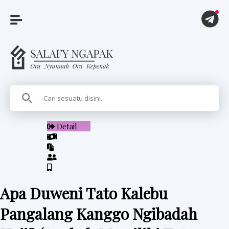
A
r
t
i
Detail
k
e
l
Apa Duweni Tato Kalebu
P
Pangalang Kanggo Ngibadah
i
t