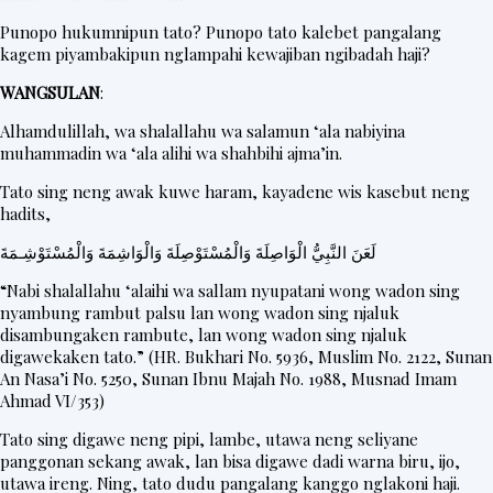
t
Punopo hukumnipun tato? Punopo tato kalebet pangalang
e
kagem piyambakipun nglampahi kewajiban ngibadah haji?
r
WANGSULAN
:
Alhamdulillah, wa shalallahu wa salamun ‘ala nabiyina
muhammadin wa ‘ala alihi wa shahbihi ajma’in.
V
i
Tato sing neng awak kuwe haram, kayadene wis kasebut neng
hadits,
d
e
لَعَنَ النَّبِيُّ الْوَاصِلَةَ وَالْمُسْتَوْصِلَةَ وَالْوَاشِمَةَ وَالْمُسْتَوْشِـمَةَ
o
“Nabi shalallahu ‘alaihi wa sallam nyupatani wong wadon sing
nyambung rambut palsu lan wong wadon sing njaluk
disambungaken rambute, lan wong wadon sing njaluk
digawekaken tato.” (HR. Bukhari No. 5936, Muslim No. 2122, Sunan
An Nasa’i No. 5250, Sunan Ibnu Majah No. 1988, Musnad Imam
Ahmad VI/353)
Tato sing digawe neng pipi, lambe, utawa neng seliyane
panggonan sekang awak, lan bisa digawe dadi warna biru, ijo,
utawa ireng. Ning, tato dudu pangalang kanggo nglakoni haji.