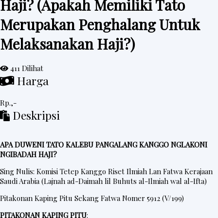
Haji? (Apakah Memiliki Tato
e
Merupakan Penghalang Untuk
d
Melaksanakan Haji?)
a
h
R
411 Dilihat
Harga
i
n
Rp.,-
g
Deskripsi
k
e
APA DUWENI TATO KALEBU PANGALANG KANGGO NGLAKONI
s
NGIBADAH HAJI?
Sing Nulis: Komisi Tetep Kanggo Riset Ilmiah Lan Fatwa Kerajaan
Saudi Arabia (Lajnah ad-Daimah lil Buhuts al-Ilmiah wal al-Ifta)
P
o
Pitakonan Kaping Pitu Sekang Fatwa Nomer 5912 (V/199)
s
PITAKONAN KAPING PITU
: