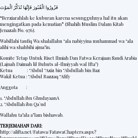
فَزُورُوا الْقُبُورَ فَإِنَّهَا تُذَكِّرُ الْمَوْتَ
“Berziarahlah ke kuburan karena sesungguhnya hal itu akan
mengingatkan pada kematian” (Shahih Muslim Dalam Kitab
Jenazah No. 976).
Wabillahi taufiq Wa shalallahu ‘ala nabiyyina muhammad wa ‘ala
alihi wa shahbihi ajma’in.
Komite Tetap Untuk Riset Ilmiah Dan Fatwa Kerajaan Saudi Arabia
(Lajnah Daimah lil Buhuts al-Ilmiyyah wal Ifta’)
Ketua : ‘Abdul ‘Aziz bin ‘Abdullah bin Baz
Wakil Ketua : ‘Abdul Razzaq ‘Afify
Anggota :
1. ‘Abdullah ibn GhudayaanA
2. ‘Abdullah ibn Qa`ud
Wallahu ta’ala a’lam bishawab.
TERJEMAHAN DARI:
http://alifta.net/Fatawa/FatawaChapters.aspx?