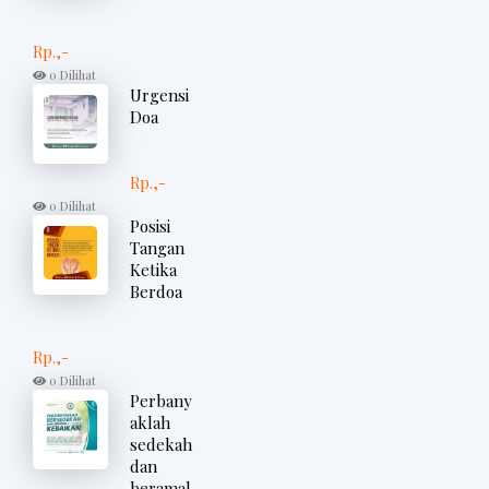
Rp.,-
0 Dilihat
Urgensi
Doa
Rp.,-
0 Dilihat
Posisi
Tangan
Ketika
Berdoa
Rp.,-
0 Dilihat
Perbany
aklah
sedekah
dan
beramal