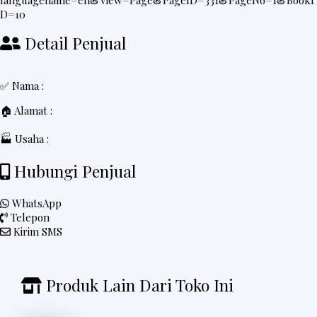
languagename=en&View=Page&PageID=331&PageNo=1&BookI
D=10
Detail Penjual
✅ Nama :
🏠 Alamat :
🏭 Usaha :
Hubungi Penjual
WhatsApp
Telepon
Kirim SMS
Produk Lain Dari Toko Ini