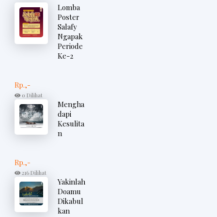
Lomba
Poster
Salafy
Ngapak
Periode
Ke-2
Rp.,-
0 Dilihat
Mengha
dapi
Kesulita
n
Rp.,-
216 Dilihat
Yakinlah
Doamu
Dikabul
kan