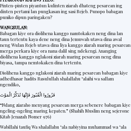
t
Pinten-pinten piyantun kulinten ziarah dhateng pesarean ing
dinten pertami lan pungkasan ing sasi Rejeb. Punopo babagan
e
puniko dipun paringaken?
r
WANGSULAN:
Babagan kiye ora diolihena kanggo namtokaken neng dina lan
taun tertentu kaya dene neng dina Jemuwah utawa dina awal
V
neng Wulan Rejeb utawa dina liya kanggo ziarah maring pesarean
i
merga perkara kiye ora nana dalil sing ndekengi. Ananging
diolihena kanggo nglakoni ziarah maring pesarean neng dina
d
biyasa, tampa nemtokaken dina tertentu.
e
Diolihena kanggo nglakoni ziarah maring pesarean babagan kiye
o
adhedhasar hadits Rasulullah shalallahu ‘alaihi wa sallam
ngendiko,
فَزُورُوا الْقُبُورَ فَإِنَّهَا تُذَكِّرُ الْمَوْتَ
“Ndang ziaraho menyang pesarean merga sebenere babagan kiye
ngeling-ngeling maring kepaten.” (Shahih Muslim neng sejerone
Kitab Jenazah Nomer 976)
Wabillahi taufiq Wa shalallahu ‘ala nabiyyina muhammad wa ‘ala