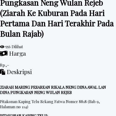
Pungkasan Neng Wulan Rejeb
e
(Ziarah Ke Kuburan Pada Hari
d
Pertama Dan Hari Terakhir Pada
a
h
Bulan Rajab)
R
i
556 Dilihat
n
Harga
g
k
Rp.,-
Deskripsi
e
s
ZIARAH MARING PESAREAN RIKALA NENG DINA AWAL LAN
DINA PUNGKASAN NENG WULAN REJEB
P
Pitakonan Kaping Telu Sekang Fatwa Nomer 8818 (Bab 9,
o
Halaman no 114)
s
PITAKONAN KAPING TELU: