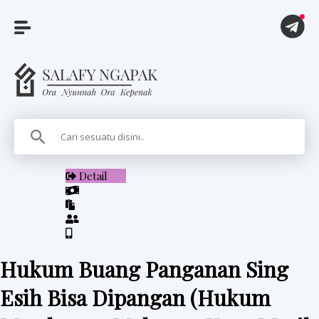
A
r
t
i
Detail
k
e
l
Hukum Buang Panganan Sing
P
Esih Bisa Dipangan (Hukum
i
t