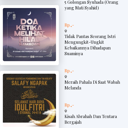
5 Golongan Syuhada (Orang
yang Mati Syahid)
Rp.,-
Tidak Pantas Seorang Istri
Mengungkit-Ungkit
Kebaikannya Dihadapan
Suaminya
Rp.,-
Meraih Pahala Di Saat Wabah
Melanda
Rp.,-
Kisah Abrahah Dan Tentara
Bergajah