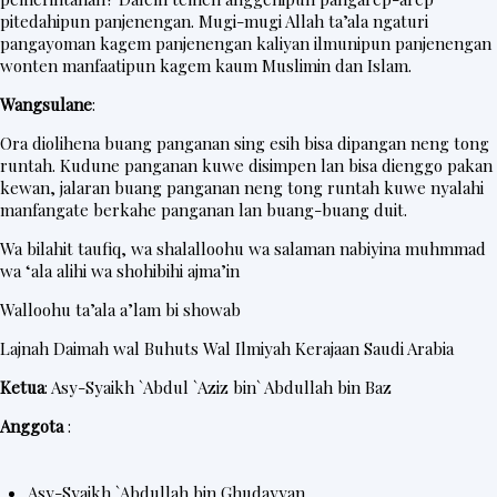
t
pitedahipun panjenengan. Mugi-mugi Allah ta’ala ngaturi
pangayoman kagem panjenengan kaliyan ilmunipun panjenengan
e
wonten manfaatipun kagem kaum Muslimin dan Islam.
r
Wangsulane
:
Ora diolihena buang panganan sing esih bisa dipangan neng tong
V
runtah. Kudune panganan kuwe disimpen lan bisa dienggo pakan
i
kewan, jalaran buang panganan neng tong runtah kuwe nyalahi
manfangate berkahe panganan lan buang-buang duit.
d
Wa bilahit taufiq, wa shalalloohu wa salaman nabiyina muhmmad
e
wa ‘ala alihi wa shohibihi ajma’in
o
Walloohu ta’ala a’lam bi showab
Lajnah Daimah wal Buhuts Wal Ilmiyah Kerajaan Saudi Arabia
Ketua
: Asy-Syaikh `Abdul `Aziz bin` Abdullah bin Baz
Anggota
:
Asy-Syaikh `Abdullah bin Ghudayyan