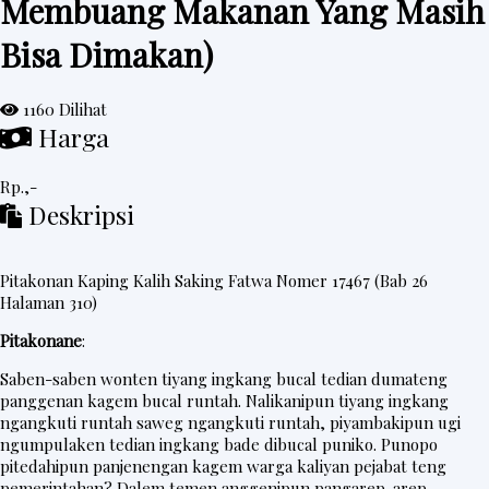
Membuang Makanan Yang Masih
e
Bisa Dimakan)
d
a
1160 Dilihat
h
Harga
R
i
Rp.,-
Deskripsi
n
g
k
Pitakonan Kaping Kalih Saking Fatwa Nomer 17467 (Bab 26
e
Halaman 310)
s
Pitakonane
:
Saben-saben wonten tiyang ingkang bucal tedian dumateng
panggenan kagem bucal runtah. Nalikanipun tiyang ingkang
P
ngangkuti runtah saweg ngangkuti runtah, piyambakipun ugi
o
ngumpulaken tedian ingkang bade dibucal puniko. Punopo
pitedahipun panjenengan kagem warga kaliyan pejabat teng
s
pemerintahan? Dalem temen anggenipun pangarep-arep