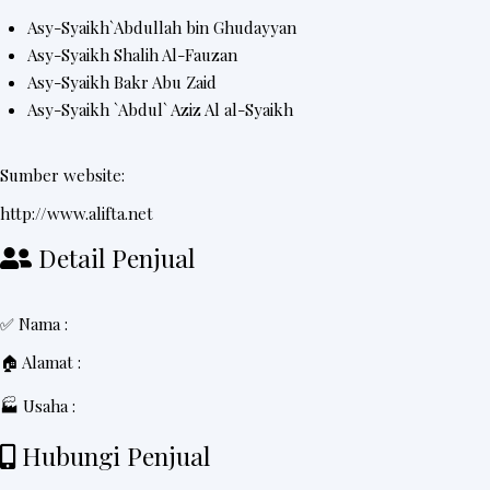
Asy-Syaikh`Abdullah bin Ghudayyan
Asy-Syaikh Shalih Al-Fauzan
Asy-Syaikh Bakr Abu Zaid
Asy-Syaikh `Abdul` Aziz Al al-Syaikh
Sumber website:
http://www.alifta.net
Detail Penjual
✅ Nama :
🏠 Alamat :
🏭 Usaha :
Hubungi Penjual