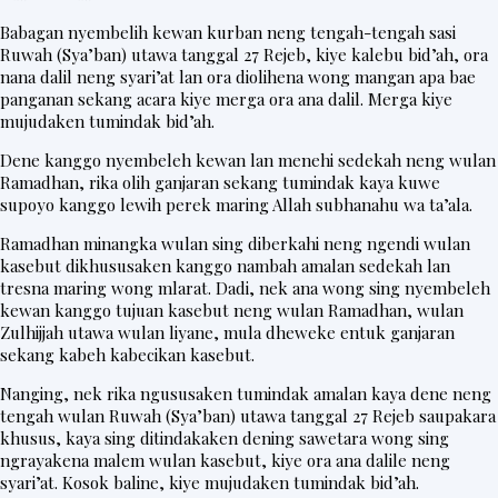
t
Babagan nyembelih kewan kurban neng tengah-tengah sasi
e
Ruwah (Sya’ban) utawa tanggal 27 Rejeb, kiye kalebu bid’ah, ora
r
nana dalil neng syari’at lan ora diolihena wong mangan apa bae
panganan sekang acara kiye merga ora ana dalil. Merga kiye
mujudaken tumindak bid’ah.
V
Dene kanggo nyembeleh kewan lan menehi sedekah neng wulan
Ramadhan, rika olih ganjaran sekang tumindak kaya kuwe
i
supoyo kanggo lewih perek maring Allah subhanahu wa ta’ala.
d
Ramadhan minangka wulan sing diberkahi neng ngendi wulan
e
kasebut dikhususaken kanggo nambah amalan sedekah lan
o
tresna maring wong mlarat. Dadi, nek ana wong sing nyembeleh
kewan kanggo tujuan kasebut neng wulan Ramadhan, wulan
Zulhijjah utawa wulan liyane, mula dheweke entuk ganjaran
sekang kabeh kabecikan kasebut.
Nanging, nek rika ngususaken tumindak amalan kaya dene neng
tengah wulan Ruwah (Sya’ban) utawa tanggal 27 Rejeb saupakara
khusus, kaya sing ditindakaken dening sawetara wong sing
ngrayakena malem wulan kasebut, kiye ora ana dalile neng
syari’at. Kosok baline, kiye mujudaken tumindak bid’ah.