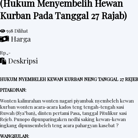
(Hukum Menyembelih Hewan
e
Kurban Pada Tanggal 27 Rajab)
d
a
598 Dilihat
h
Harga
R
i
Rp.,-
Deskripsi
n
g
k
HUKUM NYEMBELEH KEWAN KURBAN NENG TANGGAL 27 REJEB
e
PITAKONAN:
s
Wonten kalimrahan wonten nagari piyambak nyembeleh kewan
kurban wonten acara-acara kados teng tengah-tengah sasi
Ruwah (Sya’ban), dinten pertami Pasa, tanggal Pitulikur sasi
P
Rejeb. Punopo dipunparingaken nedhi saking kewan-kewan
o
ingkang dipunsembeleh teng acara pahargyan kasebat ?
s
WANGSULAN: