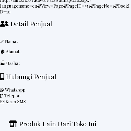
http://alifta.net/Fatawa/FatawaChapters.aspx?
languagename=en&View=Page&PageID=351&PageNo=1&BookI
D=10
Detail Penjual
✅ Nama :
🏠 Alamat :
🏭 Usaha :
Hubungi Penjual
WhatsApp
Telepon
Kirim SMS
Produk Lain Dari Toko Ini