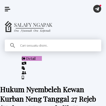
A
r
t
i
Detail
k
e
l
Hukum Nyembeleh Kewan
P
Kurban Neng Tanggal 27 Rejeb
i
t