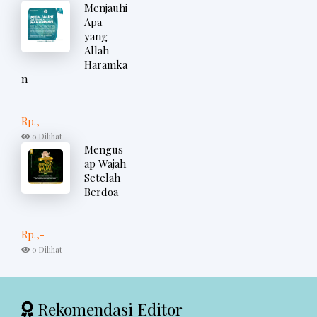
Menjauhi
Apa
yang
Allah
Haramka
n
Rp.,-
0 Dilihat
Mengus
ap Wajah
Setelah
Berdoa
Rp.,-
0 Dilihat
Rekomendasi Editor