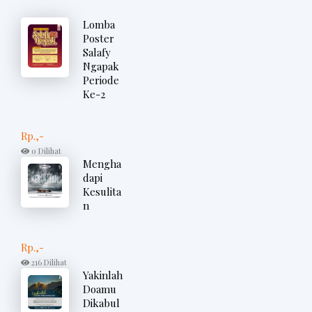
Lomba
Poster
Salafy
Ngapak
Periode
Ke-2
Rp.,-
0 Dilihat
Mengha
dapi
Kesulita
n
Rp.,-
216 Dilihat
Yakinlah
Doamu
Dikabul