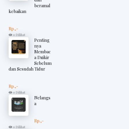
beramal
kebaikan
Rp.,-
0 Dilihat
Penting
nya
Membac
a Dzikir
Sebelum
dan Sesudah Tidur
Rp.,-
0 Dilihat
Nelangs
a
Rp.,-
0 Dilihat