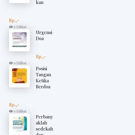
kan
Rp.,-
0 Dilihat
Urgensi
Doa
Rp.,-
0 Dilihat
Posisi
Tangan
Ketika
Berdoa
Rp.,-
0 Dilihat
Perbany
aklah
sedekah
dan