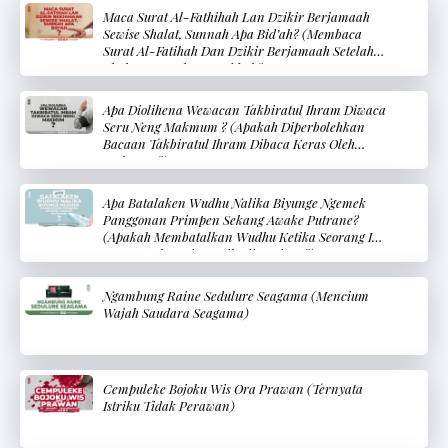
Maca Surat Al-Fathihah Lan Dzikir Berjamaah
Sewise Shalat, Sunnah Apa Bid’ah? (Membaca
Surat Al-Fatihah Dan Dzikir Berjamaah Setelah
Shalat, Sunnah Atau Bid’ah?
Apa Diolihena Wewacan Takbiratul Ihram Diwaca
Seru Neng Makmum ? (Apakah Diperbolehkan
Bacaan Takbiratul Ihram Dibaca Keras Oleh
Makmum?)
Apa Batalaken Wudhu Nalika Biyunge Ngemek
Panggonan Primpen Sekang Awake Putrane?
(Apakah Membatalkan Wudhu Ketika Seorang Ibu
Menyentuh Bagian Pribadi Bayinya?)
Ngambung Raine Sedulure Seagama (Mencium
Wajah Saudara Seagama)
Cempuleke Bojoku Wis Ora Prawan (Ternyata
Istriku Tidak Perawan)