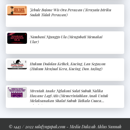
Jebule Bojone Wis Ora Perawan (Ternyata Istriku
Sudah Tidak Perawan)
Nambani Nganggo Ula (Mengobati Memakai
Ular)
Hukum Dodolan Kethek, Kucing, Lan Segawon
(Hukum Menjual Kera, Kucing, Dan Anjing)
Mrentah Anake Nglakoni Solat Subuh Nalika
Hawane Lagi Atis (Memerintahkan Anak Untuk
Melaksanakan Shalat Subuh Tatkala Cuaca
Dingin)
© 1443 / 2022 salafyngapak.com - Media Dakwah Ahlus Sunnah