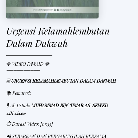
Urgensi Kelamahlembutan
Dalam Dakwah
💎 VIDEO FAWAID 💎
➖➖➖➖➖➖➖➖➖➖
🗒
URGENSI KELAMAHLEMBUTAN DALAM DAKWAH
📚 Pemateri:
🎙 Al-Ustadz
MUHAMMAD BIN ‘UMAR AS-SEWED
حفظه الله
⏱ Durasi Video: [01:35]
📲 SEBARKAN DAN BERGABUNGLAH BERSAMA