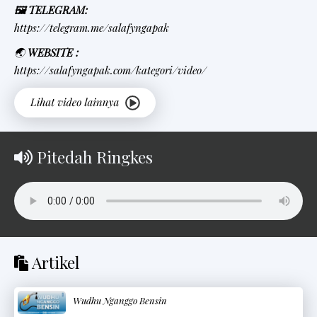
🖼 TELEGRAM:
https://telegram.me/salafyngapak
🌏
WEBSITE :
https://salafyngapak.com/kategori/video/
Pitedah Ringkes
Artikel
Wudhu Nganggo Bensin