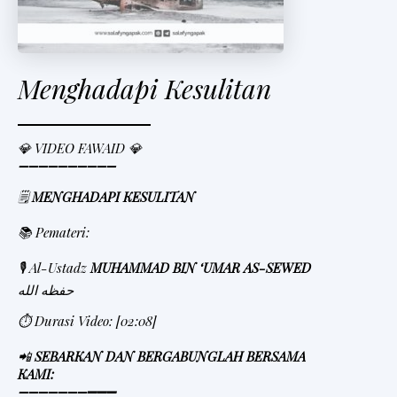
Menghadapi Kesulitan
💎 VIDEO FAWAID 💎
➖➖➖➖➖➖➖➖➖➖
🗒
MENGHADAPI KESULITAN
📚 Pemateri:
🎙 Al-Ustadz
MUHAMMAD BIN ‘UMAR AS-SEWED
حفظه الله
⏱ Durasi Video: [02:08]
📲
SEBARKAN DAN BERGABUNGLAH BERSAMA
KAMI:
➖➖➖➖➖➖➖
➖➖➖