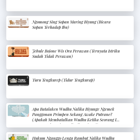
Ngomong Sing Sopan Maring Biyung (Bicara
Sopan Terhadap Ibu)
Jebule Bojone Wis Ora Perawan (Ternyata Istriku
Sudah Tidak Perawan)
Turu Tengkurep (Tidur Tengkurap)
Apa Batalaken Wudhu Nalika Biyunge Ngemek
Panggonan Primpen Sekang Awake Putrane?
(Apakah Membatalkan Wudhu Ketika Seorang Ibu
Menyentuh Bagian Pribadi Bayinya?)
Hukum Nganggo Lenga Rambut Nalika Wudhu