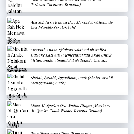
Terbesar Turunnya Bencana)
Apa Sah Nek Menawa Bojo Maning Sing Kepindo
Ora Nganggo Surat Nikah?
Mrentah Anake Nglakoni Solat Subuh Nalika
Hawane Lagi Atis (Memerintahkan Anak Untuk
Melaksanakan Shalat Subuh Tatkala Cuaca
Dingin)
Shalat Nyambi Nggendhong Anak (Shalat Sambil
Menggendong Anak)
Maca Al-Qur’an Ora Wudhu Dingin (Membaca
Al-Qur’an Tidak Wudhu Terlebih Dahulu)
Turu Tengkurep (Tidur Tengkurap)