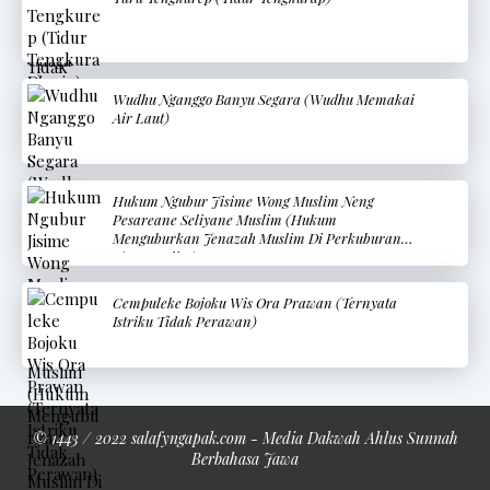
Wudhu Nganggo Banyu Segara (Wudhu Memakai
Air Laut)
Hukum Ngubur Jisime Wong Muslim Neng
Pesareane Seliyane Muslim (Hukum
Menguburkan Jenazah Muslim Di Perkuburan
Non-Muslim)
Cempuleke Bojoku Wis Ora Prawan (Ternyata
Istriku Tidak Perawan)
© 1443 / 2022 salafyngapak.com - Media Dakwah Ahlus Sunnah
Berbahasa Jawa