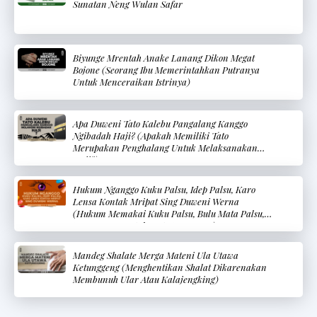
Sunatan Neng Wulan Safar
Biyunge Mrentah Anake Lanang Dikon Megat
Bojone (Seorang Ibu Memerintahkan Putranya
Untuk Menceraikan Istrinya)
Apa Duweni Tato Kalebu Pangalang Kanggo
Ngibadah Haji? (Apakah Memiliki Tato
Merupakan Penghalang Untuk Melaksanakan
Haji?)
Hukum Nganggo Kuku Palsu, Idep Palsu, Karo
Lensa Kontak Mripat Sing Duweni Werna
(Hukum Memakai Kuku Palsu, Bulu Mata Palsu,
Dan Lensa Kontak Mata Berwarna)
Mandeg Shalate Merga Mateni Ula Utawa
Ketunggeng (Menghentikan Shalat Dikarenakan
Membunuh Ular Atau Kalajengking)