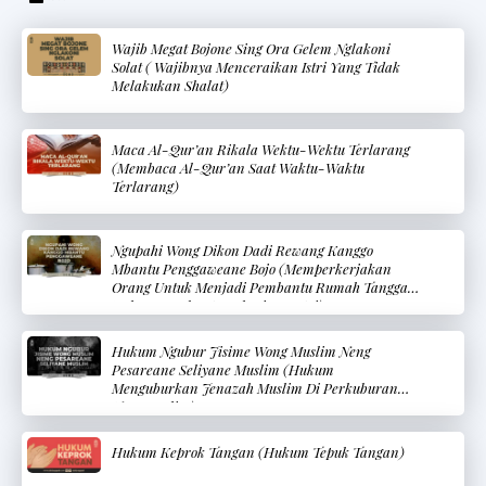
Wajib Megat Bojone Sing Ora Gelem Nglakoni
Solat ( Wajibnya Menceraikan Istri Yang Tidak
Melakukan Shalat)
Maca Al-Qur’an Rikala Wektu-Wektu Terlarang
(Membaca Al-Qur’an Saat Waktu-Waktu
Terlarang)
Ngupahi Wong Dikon Dadi Rewang Kanggo
Mbantu Penggaweane Bojo (Memperkerjakan
Orang Untuk Menjadi Pembantu Rumah Tangga
Dalam Membantu Pekerjaan Istri)
Hukum Ngubur Jisime Wong Muslim Neng
Pesareane Seliyane Muslim (Hukum
Menguburkan Jenazah Muslim Di Perkuburan
Non-Muslim)
Hukum Keprok Tangan (Hukum Tepuk Tangan)